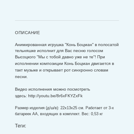
ОПИСАНИЕ
Анимированная игрушка "Конь Боцман" в полосатой
тельняшке исполнит для Вас песню голосом
Высоцкого "Мы с тобой давно уже не те"!
При
исполнении композиции Конь Боцман двигается в
такт музыке и открывает рот синхронно словам
песни.
Видео исполнения можно посмотреть
здесь:
http://youtu.be/8r6xFKYZxFk
Размер изделия (д/ш/в): 22х13х25 см. Работает от 3-х
батареек АА, входящих в комплект. Вес: 0,53 кг
Теги: