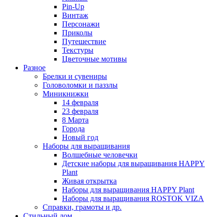
Pin-Up
Винтаж
Персонажи
Приколы
Путешествие
Текстуры
Цветочные мотивы
Разное
Брелки и сувениры
Головоломки и паззлы
Миникнижки
14 февраля
23 февраля
8 Марта
Города
Новый год
Наборы для выращивания
Волшебные человечки
Детские наборы для выращивания HAPPY
Plant
Живая открытка
Наборы для выращивания HAPPY Plant
Наборы для выращивания ROSTOK VIZA
Справки, грамоты и др.
Стильный дом