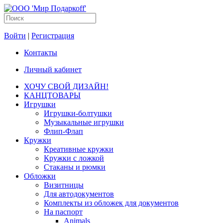
Войти
|
Регистрация
Контакты
Личный кабинет
ХОЧУ СВОЙ ДИЗАЙН!
КАНЦТОВАРЫ
Игрушки
Игрушки-болтушки
Музыкальные игрушки
Флип-Флап
Кружки
Креативные кружки
Кружки с ложкой
Стаканы и рюмки
Обложки
Визитницы
Для автодокументов
Комплекты из обложек для документов
На паспорт
Animals