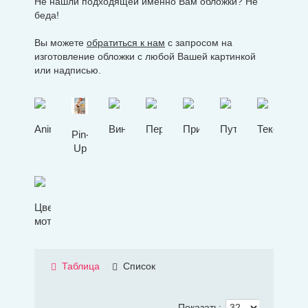
Не нашли подходящей именно Вам обложки? Не
беда!
Вы можете
обратиться к нам
с запросом на
изготовление обложки с любой Вашей картинкой
или надписью.
Animals
Винтаж
Персонажи
Приколы
Путешествие
Текстуры
Pin-
Up
Цветочные
мотивы
Таблица
Список
Показать: