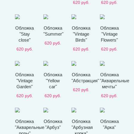
620
руб.
620
руб.
Обложка
Обложка
Обложка
Обложка
"Stay
"Summer"
"Vintage
"Vintage
close"
Birds"
Flowers"
620
руб.
620
руб.
620
руб.
620
руб.
Обложка
Обложка
Обложка
Обложка
"Vintage
"Yellow
"Абстракция"
"Акварельные
Garden"
car"
мечты"
620
руб.
620
руб.
620
руб.
620
руб.
Обложка
Обложка
Обложка
Обложка
"Акварельные
"Арбуз"
"Арбузная
"Арка"
розы"
корка"