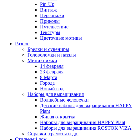
Pin-Up
Винтаж
Персонажи
Приколы
Путешествие
Текстуры
Цветочные мотивы
Разное
Брелки и сувениры
Головоломки и паззлы
Миникнижки
14 февраля
23 февраля
8 Марта
Города
Новый год
Наборы для выращивания
Волшебные человечки
Детские наборы для выращивания HAPPY
Plant
Живая открытка
Наборы для выращивания HAPPY Plant
Наборы для выращивания ROSTOK VIZA
Справки, грамоты и др.
Стильный дом