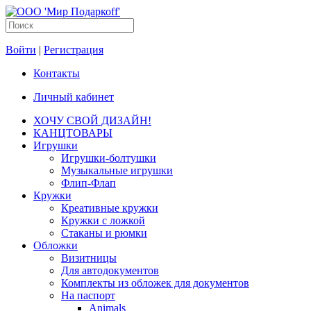
Войти
|
Регистрация
Контакты
Личный кабинет
ХОЧУ СВОЙ ДИЗАЙН!
КАНЦТОВАРЫ
Игрушки
Игрушки-болтушки
Музыкальные игрушки
Флип-Флап
Кружки
Креативные кружки
Кружки с ложкой
Стаканы и рюмки
Обложки
Визитницы
Для автодокументов
Комплекты из обложек для документов
На паспорт
Animals