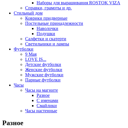
Наборы для выращивания ROSTOK VIZA
Справки, грамоты и др.
Стильный дом
Коврики придверные
Постельные принадлежности
Наволочки
Подушки
Салфетки и скатерти
Светильники и лампы
Футболки
9 Мая
LOVE IS...
Детские футболки
Женские футболки
Мужские футболки
Парные футболки
Часы
Часы на магните
Разное
С именами
Смайлики
Часы настенные
Разное