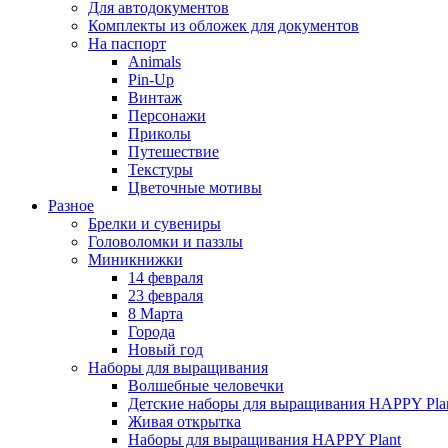
Для автодокументов
Комплекты из обложек для документов
На паспорт
Animals
Pin-Up
Винтаж
Персонажи
Приколы
Путешествие
Текстуры
Цветочные мотивы
Разное
Брелки и сувениры
Головоломки и паззлы
Миникнижки
14 февраля
23 февраля
8 Марта
Города
Новый год
Наборы для выращивания
Волшебные человечки
Детские наборы для выращивания HAPPY Pla
Живая открытка
Наборы для выращивания HAPPY Plant