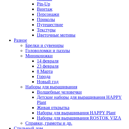
Pin-Up
Винтаж
Персонажи
Приколы
Путешествие
Текстуры
Цветочные мотивы
Разное
Брелки и сувениры
Головоломки и паззлы
Миникнижки
14 февраля
23 февраля
8 Марта
Города
Новый год
Наборы для выращивания
Волшебные человечки
Детские наборы для выращивания HAPPY
Plant
Живая открытка
Наборы для выращивания HAPPY Plant
Наборы для выращивания ROSTOK VIZA
Справки, грамоты и др.
Стильный дом