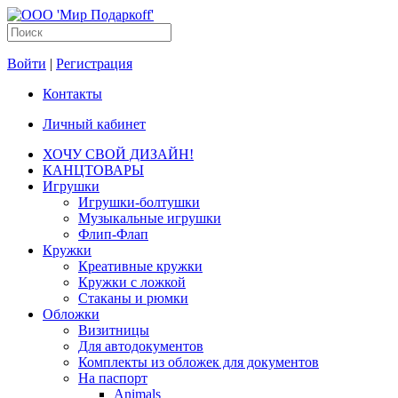
Войти
|
Регистрация
Контакты
Личный кабинет
ХОЧУ СВОЙ ДИЗАЙН!
КАНЦТОВАРЫ
Игрушки
Игрушки-болтушки
Музыкальные игрушки
Флип-Флап
Кружки
Креативные кружки
Кружки с ложкой
Стаканы и рюмки
Обложки
Визитницы
Для автодокументов
Комплекты из обложек для документов
На паспорт
Animals