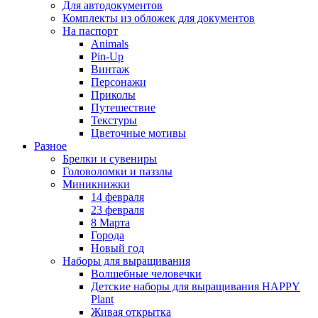
Для автодокументов
Комплекты из обложек для документов
На паспорт
Animals
Pin-Up
Винтаж
Персонажи
Приколы
Путешествие
Текстуры
Цветочные мотивы
Разное
Брелки и сувениры
Головоломки и паззлы
Миникнижки
14 февраля
23 февраля
8 Марта
Города
Новый год
Наборы для выращивания
Волшебные человечки
Детские наборы для выращивания HAPPY
Plant
Живая открытка