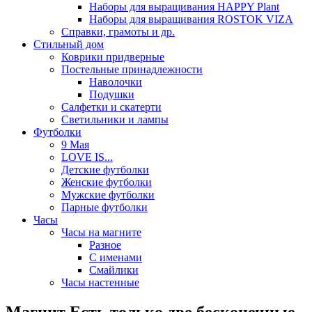
Наборы для выращивания HAPPY Plant
Наборы для выращивания ROSTOK VIZA
Справки, грамоты и др.
Стильный дом
Коврики придверные
Постельные принадлежности
Наволочки
Подушки
Салфетки и скатерти
Светильники и лампы
Футболки
9 Мая
LOVE IS...
Детские футболки
Женские футболки
Мужские футболки
Парные футболки
Часы
Часы на магните
Разное
С именами
Смайлики
Часы настенные
Магнит Есть только две бесконечные