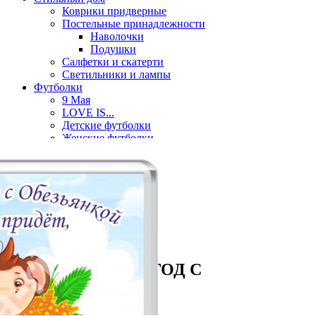
Коврики придверные
Постельные принадлежности
Наволочки
Подушки
Салфетки и скатерти
Светильники и лампы
Футболки
9 Мая
LOVE IS...
Детские футболки
Женские футболки
Мужские футболки
Парные футболки
Часы
Часы на магните
Разное
С именами
Смайлики
Часы настенные
Магнит ПУСТЬ В ГОД С
ОБЕЗЬЯНКОЙ...