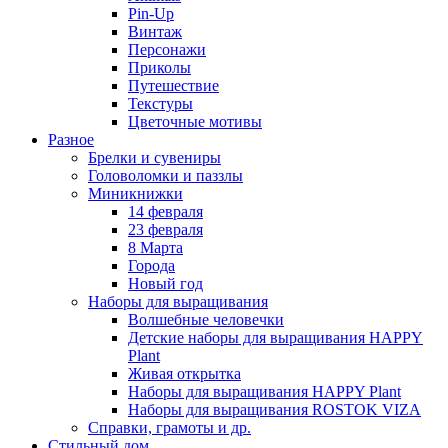
Pin-Up
Винтаж
Персонажи
Приколы
Путешествие
Текстуры
Цветочные мотивы
Разное
Брелки и сувениры
Головоломки и паззлы
Миникнижки
14 февраля
23 февраля
8 Марта
Города
Новый год
Наборы для выращивания
Волшебные человечки
Детские наборы для выращивания HAPPY
Plant
Живая открытка
Наборы для выращивания HAPPY Plant
Наборы для выращивания ROSTOK VIZA
Справки, грамоты и др.
Стильный дом