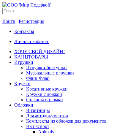
Войти
|
Регистрация
Контакты
Личный кабинет
ХОЧУ СВОЙ ДИЗАЙН!
КАНЦТОВАРЫ
Игрушки
Игрушки-болтушки
Музыкальные игрушки
Флип-Флап
Кружки
Креативные кружки
Кружки с ложкой
Стаканы и рюмки
Обложки
Визитницы
Для автодокументов
Комплекты из обложек для документов
На паспорт
Animals