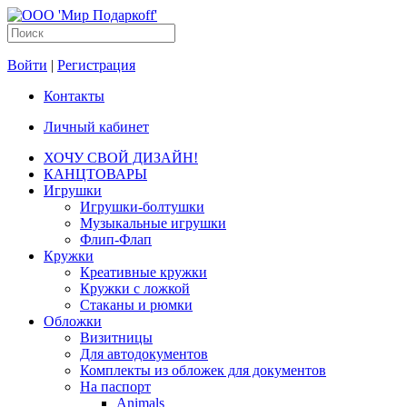
Войти
|
Регистрация
Контакты
Личный кабинет
ХОЧУ СВОЙ ДИЗАЙН!
КАНЦТОВАРЫ
Игрушки
Игрушки-болтушки
Музыкальные игрушки
Флип-Флап
Кружки
Креативные кружки
Кружки с ложкой
Стаканы и рюмки
Обложки
Визитницы
Для автодокументов
Комплекты из обложек для документов
На паспорт
Animals