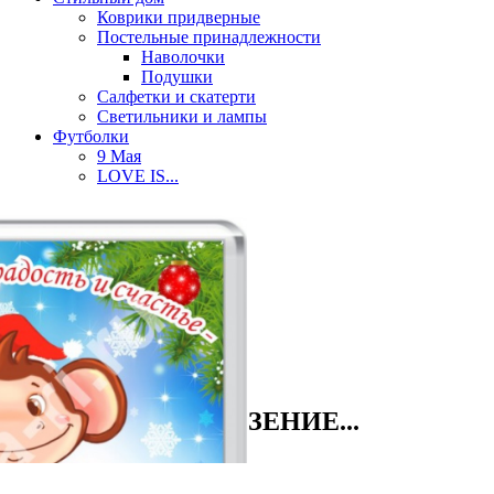
Коврики придверные
Постельные принадлежности
Наволочки
Подушки
Салфетки и скатерти
Светильники и лампы
Футболки
9 Мая
LOVE IS...
Детские футболки
Женские футболки
Мужские футболки
Парные футболки
Часы
Часы на магните
Разное
С именами
Смайлики
Часы настенные
Магнит УДАЧА, ВЕЗЕНИЕ...