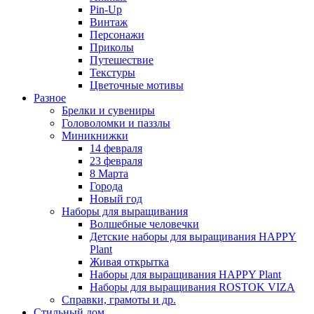
Pin-Up
Винтаж
Персонажи
Приколы
Путешествие
Текстуры
Цветочные мотивы
Разное
Брелки и сувениры
Головоломки и паззлы
Миникнижки
14 февраля
23 февраля
8 Марта
Города
Новый год
Наборы для выращивания
Волшебные человечки
Детские наборы для выращивания HAPPY
Plant
Живая открытка
Наборы для выращивания HAPPY Plant
Наборы для выращивания ROSTOK VIZA
Справки, грамоты и др.
Стильный дом