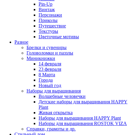
Pin-Up
Винтаж
Персонажи
Приколы
Путешествие
Текстуры
Цветочные мотивы
Разное
Брелки и сувениры
Головоломки и паззлы
Миникнижки
14 февраля
23 февраля
8 Марта
Города
Новый год
Наборы для выращивания
Волшебные человечки
Детские наборы для выращивания HAPPY
Plant
Живая открытка
Наборы для выращивания HAPPY Plant
Наборы для выращивания ROSTOK VIZA
Справки, грамоты и др.
Стильный дом