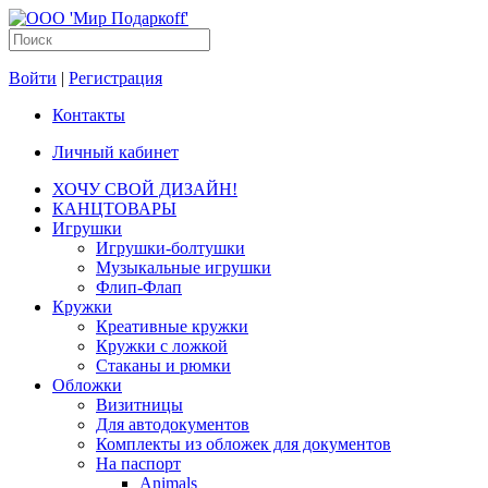
Войти
|
Регистрация
Контакты
Личный кабинет
ХОЧУ СВОЙ ДИЗАЙН!
КАНЦТОВАРЫ
Игрушки
Игрушки-болтушки
Музыкальные игрушки
Флип-Флап
Кружки
Креативные кружки
Кружки с ложкой
Стаканы и рюмки
Обложки
Визитницы
Для автодокументов
Комплекты из обложек для документов
На паспорт
Animals