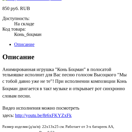
850
руб.
RUB
Доступность:
На складе
Код товара:
Конь_боцман
Описание
Описание
Анимированная игрушка "Конь Боцман" в полосатой
тельняшке исполнит для Вас песню голосом Высоцкого "Мы
с тобой давно уже не те"!
При исполнении композиции Конь
Боцман двигается в такт музыке и открывает рот синхронно
словам песни.
Видео исполнения можно посмотреть
здесь:
http://youtu.be/8r6xFKYZxFk
Размер изделия (д/ш/в): 22х13х25 см. Работает от 3-х батареек АА,