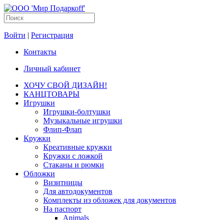
Войти
|
Регистрация
Контакты
Личный кабинет
ХОЧУ СВОЙ ДИЗАЙН!
КАНЦТОВАРЫ
Игрушки
Игрушки-болтушки
Музыкальные игрушки
Флип-Флап
Кружки
Креативные кружки
Кружки с ложкой
Стаканы и рюмки
Обложки
Визитницы
Для автодокументов
Комплекты из обложек для документов
На паспорт
Animals