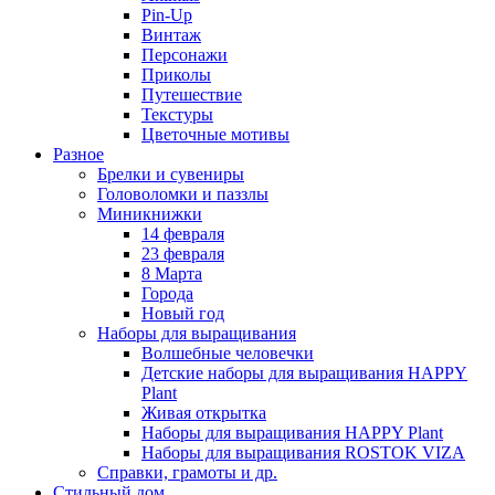
Pin-Up
Винтаж
Персонажи
Приколы
Путешествие
Текстуры
Цветочные мотивы
Разное
Брелки и сувениры
Головоломки и паззлы
Миникнижки
14 февраля
23 февраля
8 Марта
Города
Новый год
Наборы для выращивания
Волшебные человечки
Детские наборы для выращивания HAPPY
Plant
Живая открытка
Наборы для выращивания HAPPY Plant
Наборы для выращивания ROSTOK VIZA
Справки, грамоты и др.
Стильный дом