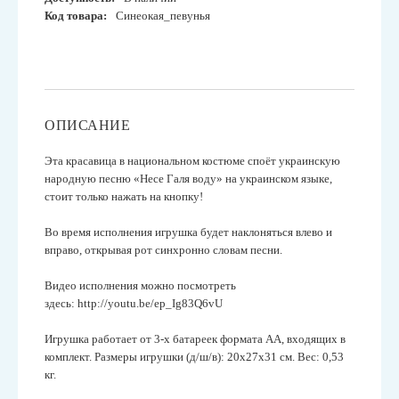
Код товара:
Синеокая_певунья
ОПИСАНИЕ
Эта красавица в национальном костюме споёт украинскую
народную песню «Несе Галя воду» на украинском языке,
стоит только нажать на кнопку!
Во время исполнения игрушка будет наклоняться влево и
вправо, открывая рот синхронно словам песни.
Видео исполнения можно посмотреть
здесь:
http://youtu.be/ep_Ig83Q6vU
Игрушка работает от 3-х батареек формата АА, входящих в
комплект. Размеры игрушки (д/ш/в): 20х27х31 см.
Вес: 0,53
кг.