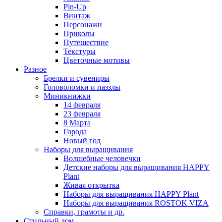
Pin-Up
Винтаж
Персонажи
Приколы
Путешествие
Текстуры
Цветочные мотивы
Разное
Брелки и сувениры
Головоломки и паззлы
Миникнижки
14 февраля
23 февраля
8 Марта
Города
Новый год
Наборы для выращивания
Волшебные человечки
Детские наборы для выращивания HAPPY
Plant
Живая открытка
Наборы для выращивания HAPPY Plant
Наборы для выращивания ROSTOK VIZA
Справки, грамоты и др.
Стильный дом