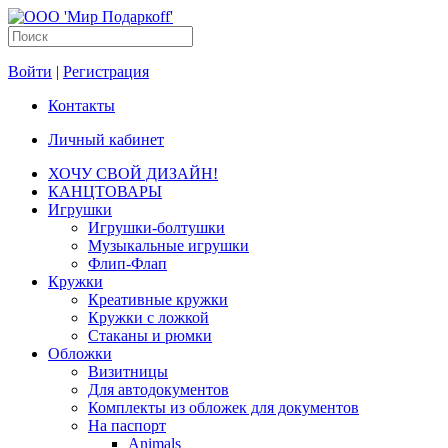
Войти
|
Регистрация
Контакты
Личный кабинет
ХОЧУ СВОЙ ДИЗАЙН!
КАНЦТОВАРЫ
Игрушки
Игрушки-болтушки
Музыкальные игрушки
Флип-Флап
Кружки
Креативные кружки
Кружки с ложкой
Стаканы и рюмки
Обложки
Визитницы
Для автодокументов
Комплекты из обложек для документов
На паспорт
Animals