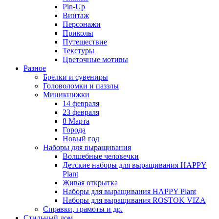
Pin-Up
Винтаж
Персонажи
Приколы
Путешествие
Текстуры
Цветочные мотивы
Разное
Брелки и сувениры
Головоломки и паззлы
Миникнижки
14 февраля
23 февраля
8 Марта
Города
Новый год
Наборы для выращивания
Волшебные человечки
Детские наборы для выращивания HAPPY
Plant
Живая открытка
Наборы для выращивания HAPPY Plant
Наборы для выращивания ROSTOK VIZA
Справки, грамоты и др.
Стильный дом