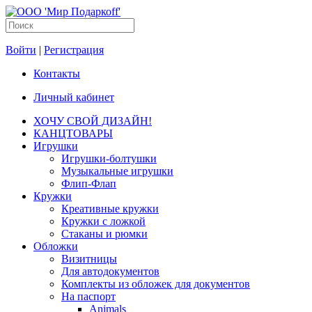
Войти
|
Регистрация
Контакты
Личный кабинет
ХОЧУ СВОЙ ДИЗАЙН!
КАНЦТОВАРЫ
Игрушки
Игрушки-болтушки
Музыкальные игрушки
Флип-Флап
Кружки
Креативные кружки
Кружки с ложкой
Стаканы и рюмки
Обложки
Визитницы
Для автодокументов
Комплекты из обложек для документов
На паспорт
Animals