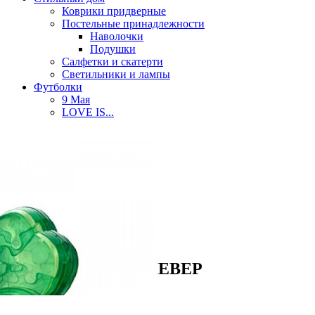
Коврики придверные
Постельные принадлежности
Наволочки
Подушки
Салфетки и скатерти
Светильники и лампы
Футболки
9 Мая
LOVE IS...
Детские футболки
Женские футболки
Мужские футболки
Парные футболки
Часы
Часы на магните
Разное
С именами
Смайлики
Часы настенные
Головоломка 3D КЛЕВЕР