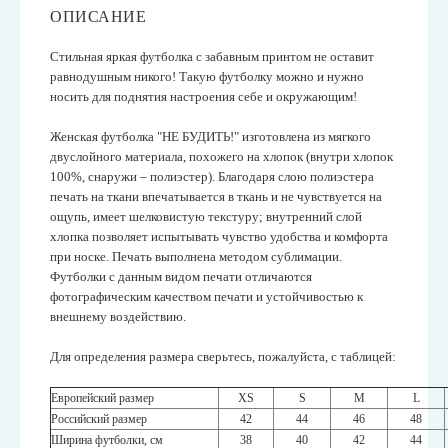
ОПИСАНИЕ
Стильная яркая футболка с забавным принтом не оставит
равнодушным никого! Такую футболку можно и нужно
носить для поднятия настроения себе и окружающим!
Женская футболка "НЕ БУДИТЬ!" изготовлена из мягкого
двуслойного материала, похожего на хлопок (внутри хлопок
100%, снаружи – полиэстер). Благодаря слою полиэстера
печать на ткани впечатывается в ткань и не чувствуется на
ощупь, имеет шелковистую текстуру; внутренний слой
хлопка позволяет испытывать чувство удобства и комфорта
при носке. Печать выполнена методом сублимации.
Футболки с данным видом печати отличаются
фотографическим качеством печати и устойчивостью к
внешнему воздействию.
Для определения размера сверьтесь, пожалуйста, с таблицей:
Европейский размер
XS
S
M
L
Российский размер
42
44
46
48
Ширина футболки, см
38
40
42
44