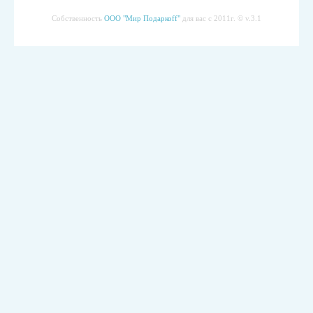
Собственность
ООО "Мир Подаркоff"
для вас с 2011г. © v.3.1