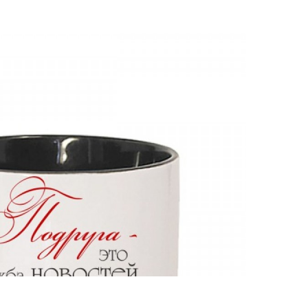
Постельные принадлежности
Наволочки
Подушки
Салфетки и скатерти
Светильники и лампы
Футболки
9 Мая
LOVE IS...
Детские футболки
Женские футболки
Мужские футболки
Парные футболки
Часы
Часы на магните
Разное
С именами
Смайлики
Часы настенные
Кружка с ложкой ПОДРУГА...