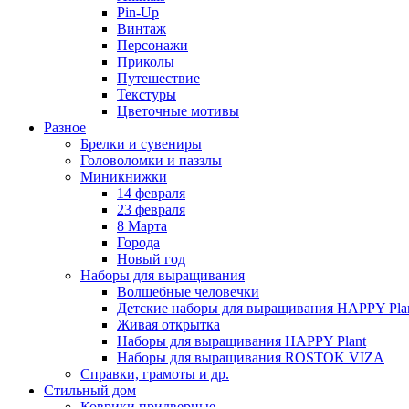
Pin-Up
Винтаж
Персонажи
Приколы
Путешествие
Текстуры
Цветочные мотивы
Разное
Брелки и сувениры
Головоломки и паззлы
Миникнижки
14 февраля
23 февраля
8 Марта
Города
Новый год
Наборы для выращивания
Волшебные человечки
Детские наборы для выращивания HAPPY Pla
Живая открытка
Наборы для выращивания HAPPY Plant
Наборы для выращивания ROSTOK VIZA
Справки, грамоты и др.
Стильный дом
Коврики придверные