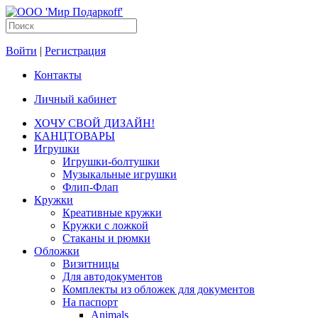
Войти
|
Регистрация
Контакты
Личный кабинет
ХОЧУ СВОЙ ДИЗАЙН!
КАНЦТОВАРЫ
Игрушки
Игрушки-болтушки
Музыкальные игрушки
Флип-Флап
Кружки
Креативные кружки
Кружки с ложкой
Стаканы и рюмки
Обложки
Визитницы
Для автодокументов
Комплекты из обложек для документов
На паспорт
Animals