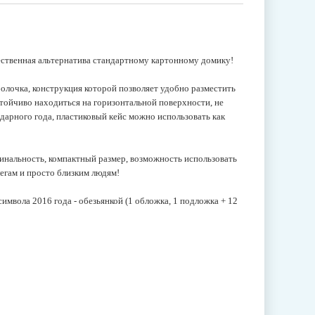
чественная альтернатива стандартному картонному домику!
болочка, конструкция которой позволяет удобно разместить
стойчиво находиться на горизонтальной поверхности, не
ндарного года, пластиковый кейс можно использовать как
гинальность, компактный размер, возможность использовать
легам и просто близким людям!
имвола 2016 года - обезьянкой (1 обложка, 1 подложка + 12