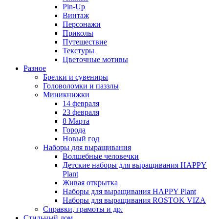
Pin-Up
Винтаж
Персонажи
Приколы
Путешествие
Текстуры
Цветочные мотивы
Разное
Брелки и сувениры
Головоломки и паззлы
Миникнижки
14 февраля
23 февраля
8 Марта
Города
Новый год
Наборы для выращивания
Волшебные человечки
Детские наборы для выращивания HAPPY
Plant
Живая открытка
Наборы для выращивания HAPPY Plant
Наборы для выращивания ROSTOK VIZA
Справки, грамоты и др.
Стильный дом