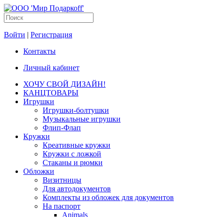
Войти
|
Регистрация
Контакты
Личный кабинет
ХОЧУ СВОЙ ДИЗАЙН!
КАНЦТОВАРЫ
Игрушки
Игрушки-болтушки
Музыкальные игрушки
Флип-Флап
Кружки
Креативные кружки
Кружки с ложкой
Стаканы и рюмки
Обложки
Визитницы
Для автодокументов
Комплекты из обложек для документов
На паспорт
Animals