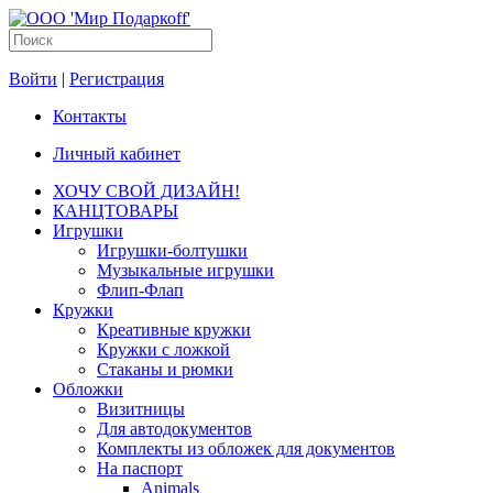
Войти
|
Регистрация
Контакты
Личный кабинет
ХОЧУ СВОЙ ДИЗАЙН!
КАНЦТОВАРЫ
Игрушки
Игрушки-болтушки
Музыкальные игрушки
Флип-Флап
Кружки
Креативные кружки
Кружки с ложкой
Стаканы и рюмки
Обложки
Визитницы
Для автодокументов
Комплекты из обложек для документов
На паспорт
Animals