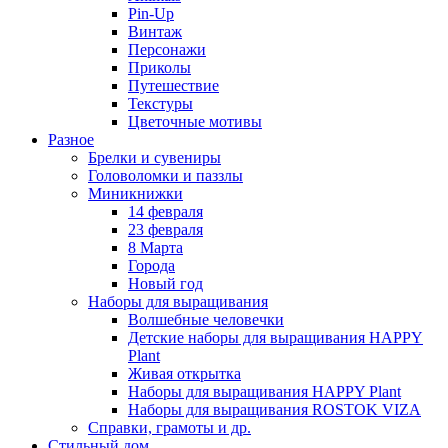
Pin-Up
Винтаж
Персонажи
Приколы
Путешествие
Текстуры
Цветочные мотивы
Разное
Брелки и сувениры
Головоломки и паззлы
Миникнижки
14 февраля
23 февраля
8 Марта
Города
Новый год
Наборы для выращивания
Волшебные человечки
Детские наборы для выращивания HAPPY
Plant
Живая открытка
Наборы для выращивания HAPPY Plant
Наборы для выращивания ROSTOK VIZA
Справки, грамоты и др.
Стильный дом