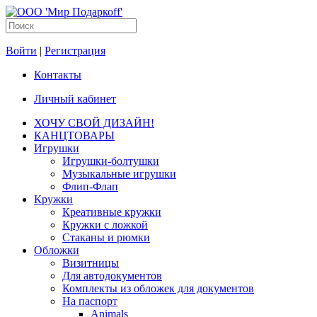
Войти
|
Регистрация
Контакты
Личный кабинет
ХОЧУ СВОЙ ДИЗАЙН!
КАНЦТОВАРЫ
Игрушки
Игрушки-болтушки
Музыкальные игрушки
Флип-Флап
Кружки
Креативные кружки
Кружки с ложкой
Стаканы и рюмки
Обложки
Визитницы
Для автодокументов
Комплекты из обложек для документов
На паспорт
Animals