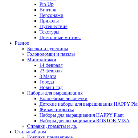
Pin-Up
Винтаж
Персонажи
Приколы
Путешествие
Текстуры
Цветочные мотивы
Разное
Брелки и сувениры
Головоломки и паззлы
Миникнижки
14 февраля
23 февраля
8 Марта
Города
Новый год
Наборы для выращивания
Волшебные человечки
Детские наборы для выращивания HAPPY Pla
Живая открытка
Наборы для выращивания HAPPY Plant
Наборы для выращивания ROSTOK VIZA
Справки, грамоты и др.
Стильный дом
Коврики придверные