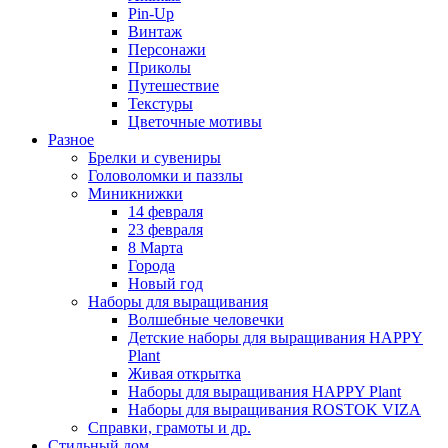
Pin-Up
Винтаж
Персонажи
Приколы
Путешествие
Текстуры
Цветочные мотивы
Разное
Брелки и сувениры
Головоломки и паззлы
Миникнижки
14 февраля
23 февраля
8 Марта
Города
Новый год
Наборы для выращивания
Волшебные человечки
Детские наборы для выращивания HAPPY
Plant
Живая открытка
Наборы для выращивания HAPPY Plant
Наборы для выращивания ROSTOK VIZA
Справки, грамоты и др.
Стильный дом