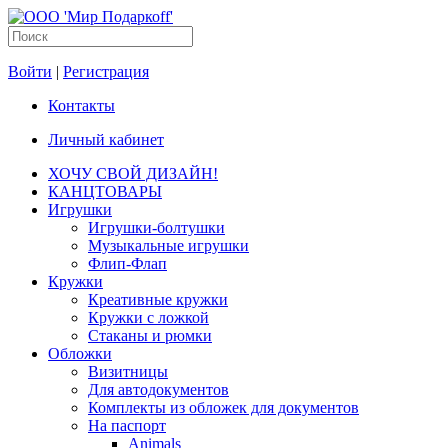
Войти
|
Регистрация
Контакты
Личный кабинет
ХОЧУ СВОЙ ДИЗАЙН!
КАНЦТОВАРЫ
Игрушки
Игрушки-болтушки
Музыкальные игрушки
Флип-Флап
Кружки
Креативные кружки
Кружки с ложкой
Стаканы и рюмки
Обложки
Визитницы
Для автодокументов
Комплекты из обложек для документов
На паспорт
Animals