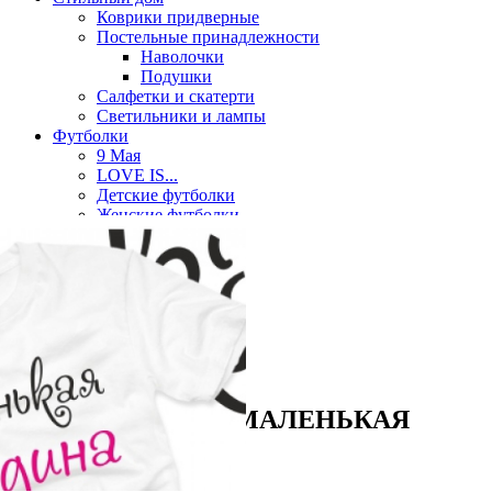
Коврики придверные
Постельные принадлежности
Наволочки
Подушки
Салфетки и скатерти
Светильники и лампы
Футболки
9 Мая
LOVE IS...
Детские футболки
Женские футболки
Мужские футболки
Парные футболки
Часы
Часы на магните
Разное
С именами
Смайлики
Часы настенные
Футболка детская МАЛЕНЬКАЯ
ВРЕДИНА