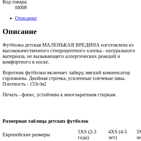
Код товара:
fd008
Описание
Описание
Футболка детская МАЛЕНЬКАЯ ВРЕДИНА изготовлена из
высококачественного стопроцентного хлопка - натурального
материала, не вызывающего аллергических реакций и
комфортного в носке.
Воротник футболки включает лайкру, мягкий компенсатор
горловины. Двойная строчка, усиленные плечевые швы.
Плотность - 155г/м2
Печать - флекс, устойчива к многократным стиркам.
Размерная таблица детских футболок
5XS (2-3
4XS (4-5
3X
Европейские размеры
года)
лет)
ле