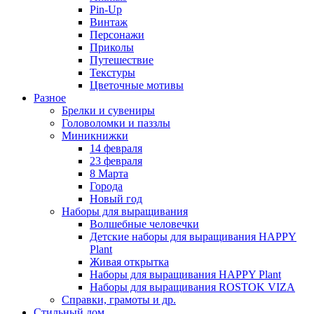
Pin-Up
Винтаж
Персонажи
Приколы
Путешествие
Текстуры
Цветочные мотивы
Разное
Брелки и сувениры
Головоломки и паззлы
Миникнижки
14 февраля
23 февраля
8 Марта
Города
Новый год
Наборы для выращивания
Волшебные человечки
Детские наборы для выращивания HAPPY
Plant
Живая открытка
Наборы для выращивания HAPPY Plant
Наборы для выращивания ROSTOK VIZA
Справки, грамоты и др.
Стильный дом