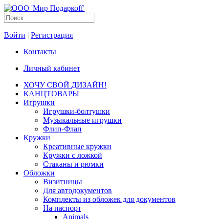
Войти
|
Регистрация
Контакты
Личный кабинет
ХОЧУ СВОЙ ДИЗАЙН!
КАНЦТОВАРЫ
Игрушки
Игрушки-болтушки
Музыкальные игрушки
Флип-Флап
Кружки
Креативные кружки
Кружки с ложкой
Стаканы и рюмки
Обложки
Визитницы
Для автодокументов
Комплекты из обложек для документов
На паспорт
Animals