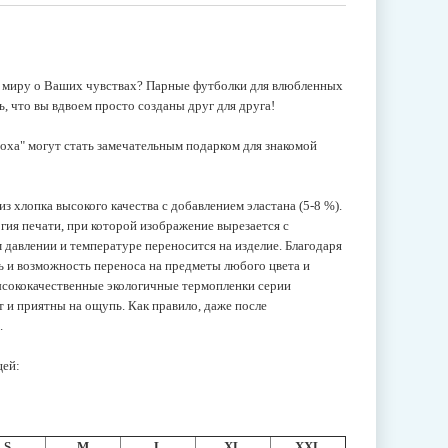
у миру о Ваших чувствах? Парные футболки для влюбленных
, что вы вдвоем просто созданы друг для друга!
оха" могут стать замечательным подарком для знакомой
 хлопка высокого качества с добавлением эластана (5-8 %).
ия печати, при которой изображение вырезается с
давлении и температуре переносится на изделие. Благодаря
ь и возможность переноса на предметы любого цвета и
ысококачественные экологичные термопленки серии
т и приятны на ощупь. Как правило, даже после
.
цей:
S
M
L
XL
XXL