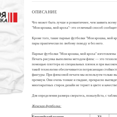
ОПИСАНИЕ
Что может быть лучше и романтичнее, чем заявить всем
"Моя крошка, мой кроха"- это отличный способ сообщить
Кроме того, такие парные футболки "Моя крошка, мой кр
пары практически по любому поводу и без него.
Парные футболки "Моя крошка, мой кроха" изготовлены из
Печать рисунка выполнена методом флекс — это технолог
помощью плоттера из специальных пленок и при высоком 
такой технологии обеспечивается потрясающая стойкост
фактуры. При флексовой печати мы используем только в
премиум. Они очень тонкие и гладкие, прекрасно выглядя
многократных стирок дизайн не теряет в цвете и качестве
Для определения размера сверьтесь, пожалуйста, с табли
Женская футболка:
Европейский размер
XS