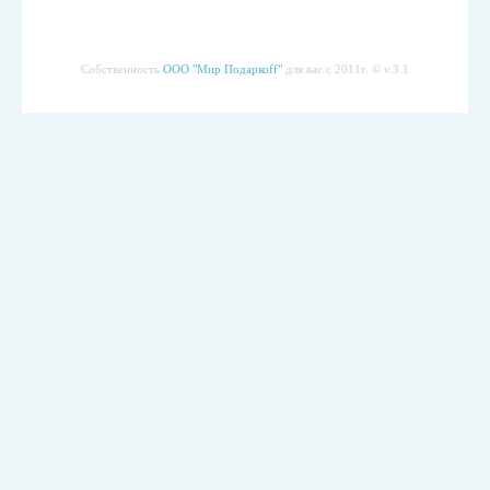
Собственность
ООО "Мир Подаркоff"
для вас с 2011г. © v.3.1