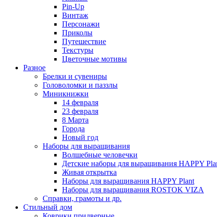
Pin-Up
Винтаж
Персонажи
Приколы
Путешествие
Текстуры
Цветочные мотивы
Разное
Брелки и сувениры
Головоломки и паззлы
Миникнижки
14 февраля
23 февраля
8 Марта
Города
Новый год
Наборы для выращивания
Волшебные человечки
Детские наборы для выращивания HAPPY Pla
Живая открытка
Наборы для выращивания HAPPY Plant
Наборы для выращивания ROSTOK VIZA
Справки, грамоты и др.
Стильный дом
Коврики придверные