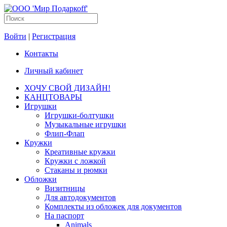
Войти
|
Регистрация
Контакты
Личный кабинет
ХОЧУ СВОЙ ДИЗАЙН!
КАНЦТОВАРЫ
Игрушки
Игрушки-болтушки
Музыкальные игрушки
Флип-Флап
Кружки
Креативные кружки
Кружки с ложкой
Стаканы и рюмки
Обложки
Визитницы
Для автодокументов
Комплекты из обложек для документов
На паспорт
Animals