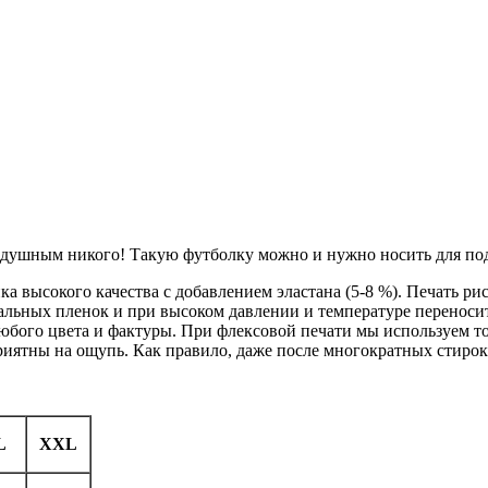
нодушным никого! Такую футболку можно и нужно носить для по
ка высокого качества с добавлением эластана (5-8 %). Печать р
льных пленок и при высоком давлении и температуре переноситс
любого цвета и фактуры. При флексовой печати мы используем 
иятны на ощупь. Как правило, даже после многократных стирок д
L
XXL