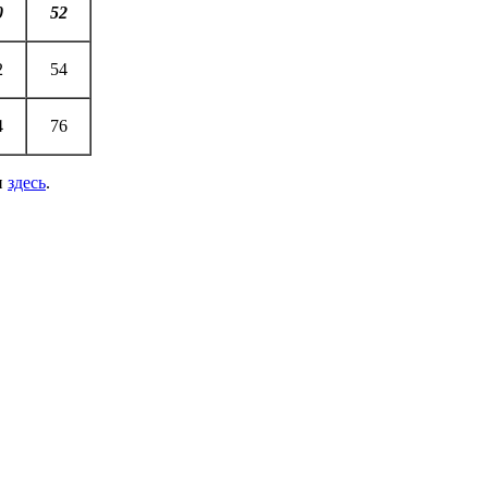
0
52
2
54
4
76
и
здесь
.