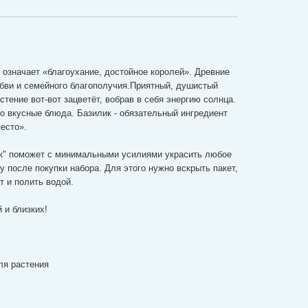
и означает «благоухание, достойное королей». Древние
ви и семейного благополучия.
Приятный, душистый
стение вот-вот зацветёт, вобрав в себя энергию солнца.
 вкусные блюда. Базилик - обязательный ингредиент
есто».
ик" поможет с минимальными усилиями украсить любое
 после покупки набора. Для этого нужно вскрыть пакет,
т и полить водой.
 и близких!
ля растения