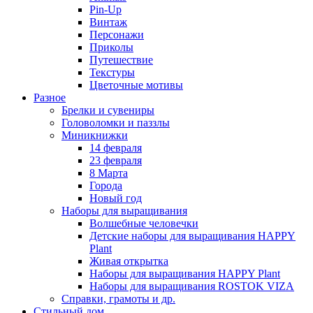
Pin-Up
Винтаж
Персонажи
Приколы
Путешествие
Текстуры
Цветочные мотивы
Разное
Брелки и сувениры
Головоломки и паззлы
Миникнижки
14 февраля
23 февраля
8 Марта
Города
Новый год
Наборы для выращивания
Волшебные человечки
Детские наборы для выращивания HAPPY
Plant
Живая открытка
Наборы для выращивания HAPPY Plant
Наборы для выращивания ROSTOK VIZA
Справки, грамоты и др.
Стильный дом