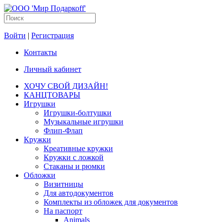
Войти
|
Регистрация
Контакты
Личный кабинет
ХОЧУ СВОЙ ДИЗАЙН!
КАНЦТОВАРЫ
Игрушки
Игрушки-болтушки
Музыкальные игрушки
Флип-Флап
Кружки
Креативные кружки
Кружки с ложкой
Стаканы и рюмки
Обложки
Визитницы
Для автодокументов
Комплекты из обложек для документов
На паспорт
Animals