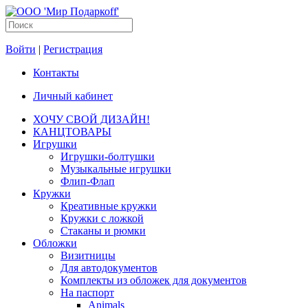
Войти
|
Регистрация
Контакты
Личный кабинет
ХОЧУ СВОЙ ДИЗАЙН!
КАНЦТОВАРЫ
Игрушки
Игрушки-болтушки
Музыкальные игрушки
Флип-Флап
Кружки
Креативные кружки
Кружки с ложкой
Стаканы и рюмки
Обложки
Визитницы
Для автодокументов
Комплекты из обложек для документов
На паспорт
Animals