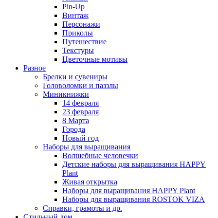
Pin-Up
Винтаж
Персонажи
Приколы
Путешествие
Текстуры
Цветочные мотивы
Разное
Брелки и сувениры
Головоломки и паззлы
Миникнижки
14 февраля
23 февраля
8 Марта
Города
Новый год
Наборы для выращивания
Волшебные человечки
Детские наборы для выращивания HAPPY
Plant
Живая открытка
Наборы для выращивания HAPPY Plant
Наборы для выращивания ROSTOK VIZA
Справки, грамоты и др.
Стильный дом